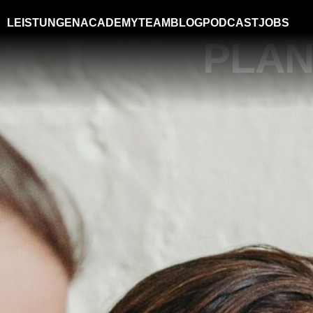
WARUM 
LEISTUNGEN
ACADEMY
TEAM
BLOG
PODCAST
JOBS
PLAN