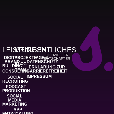
LEISTUNGEN
MENU
RECHTLICHES
OFFIZIELLER
DIGITAL
PROJEKTE
AGB &
BOTSCHAFTER
BRAND
DATENSCHUTZ
BLOG
BUILDING
ERKLÄRUNG ZUR
TEAM
CONSULTING
BARRIEREFREIHEIT
IMPRESSUM
SOCIAL
RECRUITING
PODCAST
PRODUKTION
SOCIAL
MEDIA
MARKETING
APP
ENTWICKLUNG